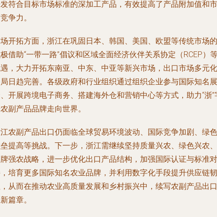
开发符合目标市场标准的深加工产品，有效提高了产品附加值和
场竞争力。
市场开拓方面，浙江在巩固日本、韩国、美国、欧盟等传统市场
极借助“一带一路”倡议和区域全面经济伙伴关系协定（RCEP）
机遇，大力开拓东南亚、中东、中亚等新兴市场，出口市场多元
格局日趋完善。各级政府和行业组织通过组织企业参与国际知名
会、开展跨境电子商务、搭建海外仓和营销中心等方式，助力“浙”
号农副产品品牌走向世界。
浙江农副产品出口仍面临全球贸易环境波动、国际竞争加剧、绿
壁垒提高等挑战。下一步，浙江需继续坚持质量兴农、绿色兴农
品牌强农战略，进一步优化出口产品结构，加强国际认证与标准
接，培育更多国际知名农业品牌，并利用数字化手段提升供应链
性，从而在推动农业高质量发展和乡村振兴中，续写农副产品出
的新篇章。