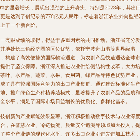
0%的显著增长，展现出强劲的上升势头。特别是2023年，其出
额更是达到了创纪录的778亿元人民币，标志着浙江农业外向型经
迈上了一个新台阶。
这一亮眼成绩的取得，得益于多重因素的共同推动。浙江省充分
挥其地处长三角经济圈的区位优势，依托宁波舟山港等世界级港
口，构建了高效便捷的国际物流通道，为农副产品快速通达全球
场提供了坚实保障。浙江深入推进农业供给侧结构性改革，大力
育茶叶、水产品、蔬菜、水果、食用菌、蜂产品等特色优势产业
形成了具有较强国际竞争力的出口产业集群。通过建设标准化生
基地、推广绿色生态种植养殖模式，显著提升了农副产品的品质
安全水平，满足了国际市场日益增长的优质化、多样化需求。
科技创新为产业赋能效果显著。浙江积极推动数字技术与农业深
融合，在智慧农业、冷链物流、质量安全追溯等领域加大投入，
升了整个产业链的现代化水平。许多出口企业引进先进加工技术