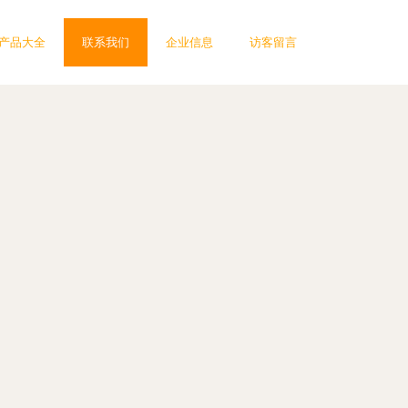
产品大全
联系我们
企业信息
访客留言