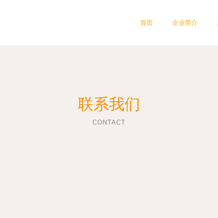
首页
企业简介
联系我们
CONTACT