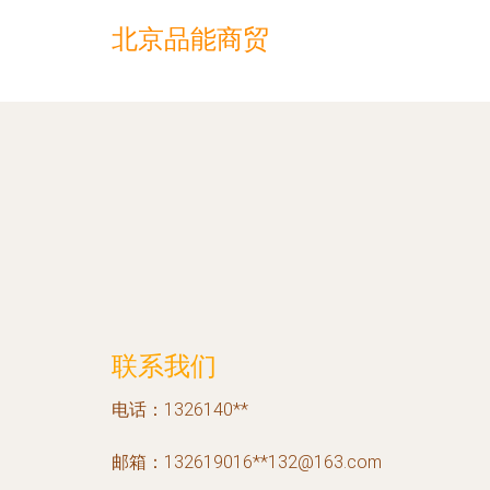
北京品能商贸
联系我们
电话：1326140**
邮箱：132619016**
132@163.com