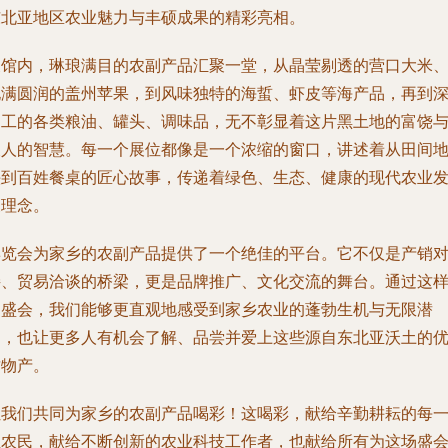
东北亚地区农业魅力与丰硕成果的精彩亮相。
展馆内，琳琅满目的农副产品汇聚一堂，从晶莹剔透的营口大米
饱满圆润的盖州苹果，到风味独特的海蜇、虾皮等海产品，再到
加工的各类粮油、罐头、调味品，无不彰显着这片黑土地的富饶
农人的智慧。每一个展位都像是一个浓缩的窗口，讲述着从田间
头到百姓餐桌的匠心故事，传递着绿色、生态、健康的现代农业
展理念。
博览会为家乡的农副产品提供了一个绝佳的平台。它不仅是产销
接、贸易洽谈的桥梁，更是品牌推广、文化交流的舞台。通过这
的盛会，我们能够更直观地感受到家乡农业的蓬勃生机与无限潜
力，也让更多人有机会了解、品尝并爱上这些源自东北亚沃土的
质物产。
让我们共同为家乡的农副产品喝彩！这喝彩，献给辛勤耕耘的每
位农民，献给不断创新的农业科技工作者，也献给所有为这场盛