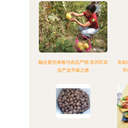
融合观光体验与农品产销 东河区农
农副
业产业升级之路
升