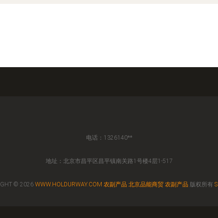
电话：1326140**
地址：北京市昌平区昌平镇南关路1号楼4层1-517
IGHT © 2026
WWW.HOLDURWAY.COM
农副产品
北京品能商贸
农副产品
版权所有
S