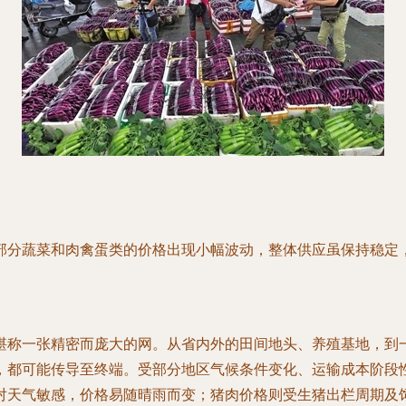
分蔬菜和肉禽蛋类的价格出现小幅波动，整体供应虽保持稳定，
堪称一张精密而庞大的网。从省内外的田间地头、养殖基地，到
，都可能传导至终端。受部分地区气候条件变化、运输成本阶段
对天气敏感，价格易随晴雨而变；猪肉价格则受生猪出栏周期及