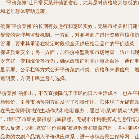
示，“平价菜摊”让日常买菜开销更省心，尤其是对价格较为敏感的
庭和老年群体帮助显著。
为确保“平价菜摊”的长期有效运行和惠民实效，无锡市相关部门建
了配套的管理与监督机制。一方面，对参与商户进行资质审核和
议管理，要求其承诺在特定时段或全天供应指定品种的平价蔬菜
并保证质量安全；另一方面，加强价格监测和市场巡查，防止出
以次充好、变相涨价等行为，确保政策红利真正惠及百姓。通过
子显示屏、公示栏等方式公开平价菜的种类、价格和来源信息，
强透明度，方便市民监督与选择。
“平价菜摊”的推出，不仅直接降低了市民的日常生活成本，也在平
市场物价、引导市场预期方面发挥了积极作用。它体现了无锡市
在民生保障领域的主动作为和创新服务，通过“小菜摊”撬动“大民
生”，增强了市民的获得感与幸福感。无锡市计划根据试点运行情
和市民反馈，适时增加“平价菜摊”布点数量和覆盖范围，并可能将
多品类的农副产品纳入平价供应体系，进一步织密民生保障网，