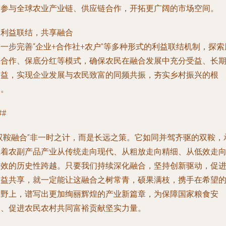
极参与全球农业产业链、供应链合作，开拓更广阔的市场空间。
. 利益联结，共享融合
一步完善“企业+合作社+农户”等多种形式的利益联结机制，探索
份合作、保底分红等模式，确保农民在融合发展中充分受益、长
受益，实现企业发展与农民致富的同频共振，夯实乡村振兴的根
基。
##
“双鞍融合”非一时之计，而是长远之策。它如同并驾齐驱的双鞍，
载着农副产品产业从传统走向现代、从粗放走向精细、从低效走
高效的历史性跨越。只要我们持续深化融合，坚持创新驱动，促
利益共享，就一定能让这融合之树常青，硕果满枝，携手在希望
田野上，谱写出更加绚丽辉煌的产业新篇章，为保障国家粮食安
全、促进农民农村共同富裕贡献坚实力量。