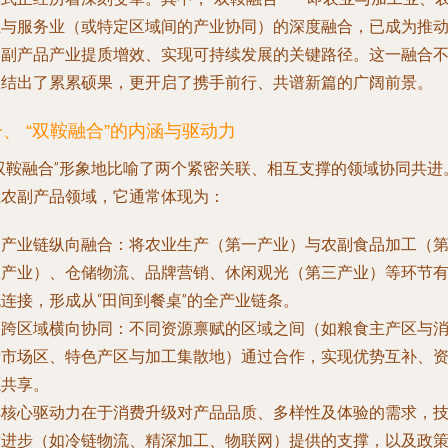
业与服务业（或特定区域间的产业协同）的深度融合，已成为推
农副产品产业提质增效、实现可持续发展的关键路径。这一融合
仅结出了累累硕果，更开启了携手前行、共谱新篇的广阔前景。
一、 “双鞍融合”的内涵与驱动力
“双鞍融合”形象地比喻了两个紧密关联、相互支撑的领域协同共进
在农副产品领域，它通常体现为：
.
产业链纵向融合
：将农业生产（第一产业）与农副食品加工（
二产业）、仓储物流、品牌营销、休闲观光（第三产业）等环节
连接，形成从“田间到餐桌”的全产业链条。
.
跨区域横向协同
：不同资源禀赋的区域之间（如粮食主产区与
费市场区、特色产区与加工集散地）通过合作，实现优势互补、
源共享。
其核心驱动力在于消费升级对产品品质、多样性及体验的需求，
术进步（如冷链物流、精深加工、物联网）提供的支撑，以及政